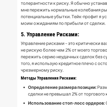
толерантности к риску. Я обычно устана
мне пережить нормальные колебания рын
потенциальные убытки. Тейк-профит я у
моим ожиданиям по прибыли от сделки.
5. Управление Рисками:
Управление рисками – это критически ва
не рискую более чем 2% от моего торгово
пережить серию неудачных сделок без с
того, я использую кредитное плечо с ос
чрезмерному риску.
Методы Управления Рисками:
Определение размера позиции:
Разм
сделки не превышал 2% от торгового 
Использование стоп-лосс ордеров: