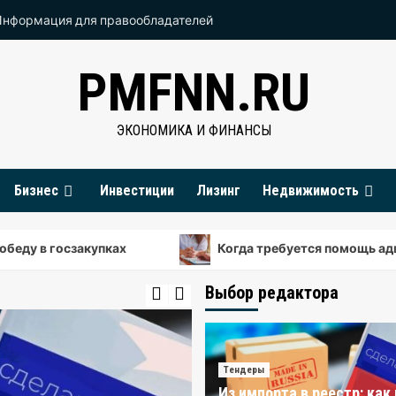
Информация для правообладателей
PMFNN.RU
ЭКОНОМИКА И ФИНАНСЫ
Бизнес
Инвестиции
Лизинг
Недвижимость
сзакупках
Когда требуется помощь адвоката: раз
Выбор редактора
Тендеры
Из импорта в реестр: как