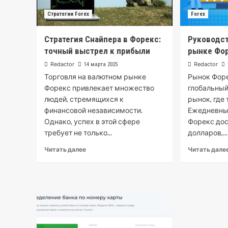
Стратегии Forex
Forex
Стратегия Снайпера в Форекс:
Руководст
точный выстрел к прибыли
рынке Фо
Redactor
Redactor
14 марта 2025
Торговля на валютном рынке
Рынок Форек
Форекс привлекает множество
глобальны
людей, стремящихся к
рынок, где
финансовой независимости.
Ежедневный
Однако, успех в этой сфере
Форекс дос
требует не только...
долларов,...
Читать далее
Читать дале