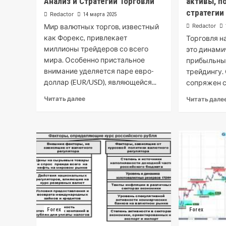
Анализ и Стратегии Торговли
активы, п
стратегии
Redactor
14 марта 2025
Мир валютных торгов, известный
Redactor
как Форекс, привлекает
Торговля н
миллионы трейдеров со всего
это динами
мира. Особенно пристальное
прибыльны
внимание уделяется паре евро-
трейдингу.
доллар (EUR/USD), являющейся...
сопряжен с
Читать далее
Читать дале
Forex
Forex