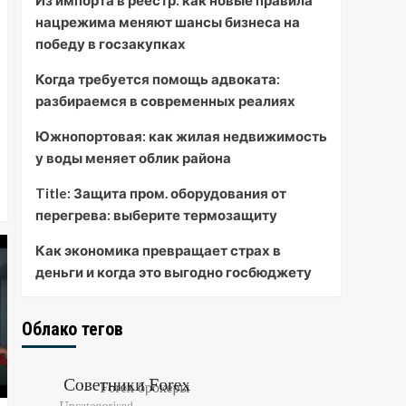
Из импорта в реестр: как новые правила
Как экономика
нацрежима меняют шансы бизнеса на
превращает страх в
победу в госзакупках
деньги и когда это
5
выгодно госбюджету
Когда требуется помощь адвоката:
разбираемся в современных реалиях
Южнопортовая: как жилая недвижимость
у воды меняет облик района
Title: Защита пром. оборудования от
перегрева: выберите термозащиту
Как экономика превращает страх в
деньги и когда это выгодно госбюджету
Облако тегов