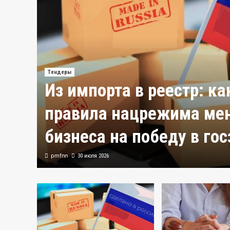
Тендеры
 в
Из импорта в реестр: к
правила нацрежима ме
бизнеса на победу в го
pmfnn
30 июля 2026