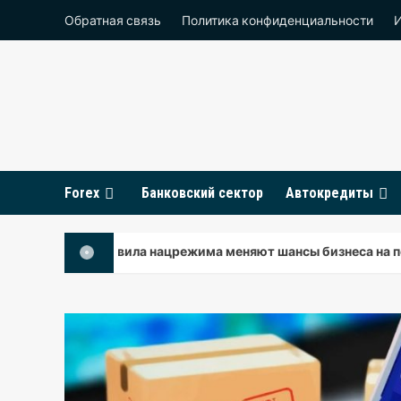
Перейти
Обратная связь
Политика конфиденциальности
к
содержимому
Forex
Банковский сектор
Автокредиты
овые правила нацрежима меняют шансы бизнеса на победу в го