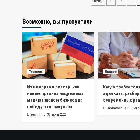
Пагинация
Назад
1
2
3
записей
Возможно, вы пропустили
Тендеры
Бизнес
Из импорта в реестр: как
Когда требуется
новые правила нацрежима
адвоката: разбир
меняют шансы бизнеса на
современных реа
победу в госзакупках
Redactor
21 июля
pmfnn
30 июля 2026