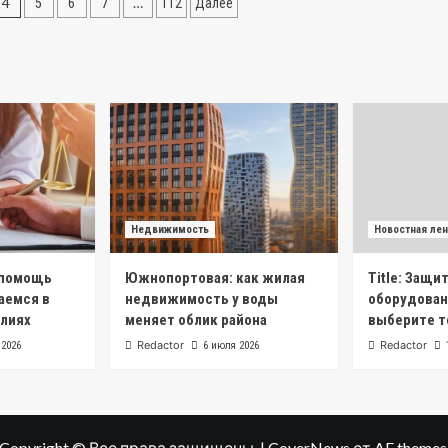
4
…
5
6
7
112
Далее
Недвижимость
Новостная лен
 помощь
Южнопортовая: как жилая
Title: Защи
аемся в
недвижимость у воды
оборудован
лиях
меняет облик района
выберите 
Redactor
Redactor
 2026
6 июля 2026
Copyright © Все права защищены.
|
CoverNews
от AF themes