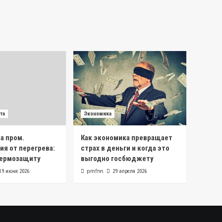
та
Экономика
та пром.
Как экономика превращает
ия от перегрева:
страх в деньги и когда это
термозащиту
выгодно госбюджету
pmfnn
19 июня 2026
29 апреля 2026
.