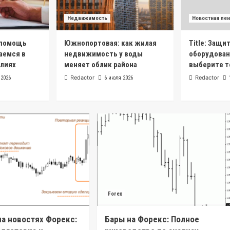
Недвижимость
Новостная лен
 помощь
Южнопортовая: как жилая
Title: Защи
аемся в
недвижимость у воды
оборудован
лиях
меняет облик района
выберите 
Redactor
Redactor
 2026
6 июля 2026
Forex
на новостях Форекс:
Бары на Форекс: Полное