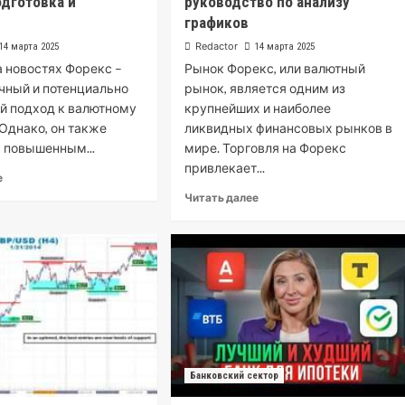
одготовка и
руководство по анализу
графиков
Redactor
14 марта 2025
14 марта 2025
а новостях Форекс –
Рынок Форекс, или валютный
чный и потенциально
рынок, является одним из
й подход к валютному
крупнейших и наиболее
 Однако, он также
ликвидных финансовых рынков в
 повышенным...
мире. Торговля на Форекс
привлекает...
е
Читать далее
Банковский сектор