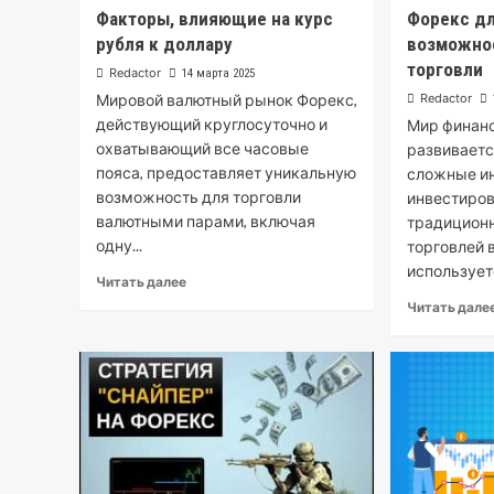
Факторы, влияющие на курс
Форекс дл
рубля к доллару
возможнос
торговли
Redactor
14 марта 2025
Мировой валютный рынок Форекс,
Redactor
действующий круглосуточно и
Мир финанс
охватывающий все часовые
развиваетс
пояса, предоставляет уникальную
сложные и
возможность для торговли
инвестиров
валютными парами, включая
традицион
одну...
торговлей 
используетс
Читать далее
Читать дале