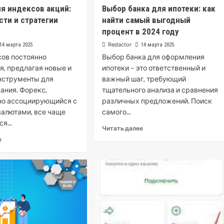
я индексов акций:
Выбор банка для ипотеки: как
ти и стратегии
найти самый выгодный
процент в 2024 году
Redactor
14 марта 2025
14 марта 2025
ов постоянно
Выбор банка для оформления
я, предлагая новые и
ипотеки – это ответственный и
нструменты для
важный шаг, требующий
ания. Форекс,
тщательного анализа и сравнения
но ассоциирующийся с
различных предложений. Поиск
валютами, все чаще
самого...
я...
Читать далее
е