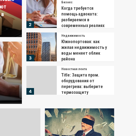
Бизнес
яют
Когда требуется
 в
помощь адвоката:
разбираемся в
2
современных реалиях
Недвижимость
Южнопортовая: как
Недвижимос
жилая недвижимость у
Южно
воды меняет облик
3
района
ся помощь адвоката:
недв
Новостная лента
Title: Защита пром.
в современных реалиях
райо
оборудования от
перегрева: выберите
4
термозащиту
Redactor
Экономика
Как экономика
превращает страх в
деньги и когда это
5
выгодно госбюджету
Тендеры