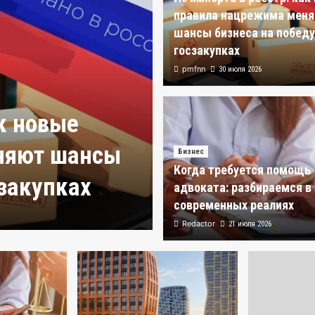
правила нацрежима мен
шансы бизнеса на победу
госзакупках
pmfnn
30 июля 2026
ак новые
Бизнес
няют шансы
Когда требует
Бизнес
Когда требуется помощь
сзакупках
разбираемся 
адвоката: разбираемся в
современных реалиях
Redactor
21 июля 2026
Redactor
21 июля 2026