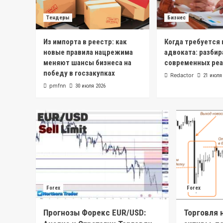
Тендеры
Бизнес
Из импорта в реестр: как
Когда требуется
новые правила нацрежима
адвоката: разбир
меняют шансы бизнеса на
современных реа
победу в госзакупках
Redactor
21 июля
pmfnn
30 июля 2026
Forex
Forex
Прогнозы Форекс EUR/USD:
Торговля 